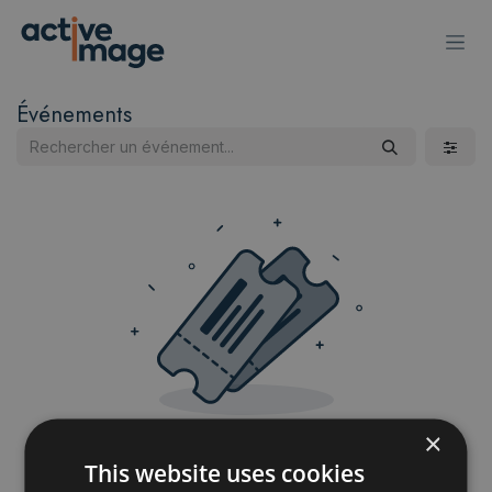
Se rendre au contenu
Événements
×
Aucun événement n'est planifié pour
This website uses cookies
l'instant