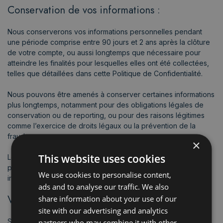
Conservation de vos informations :
Nous conserverons vos informations personnelles pendant
une période comprise entre 90 jours et 2 ans après la clôture
de votre compte, ou aussi longtemps que nécessaire pour
atteindre les finalités pour lesquelles elles ont été collectées,
telles que détaillées dans cette Politique de Confidentialité.
Nous pouvons être amenés à conserver certaines informations
plus longtemps, notamment pour des obligations légales de
conservation ou de reporting, ou pour des raisons légitimes
comme l’exercice de droits légaux ou la prévention de la
fraude.
×
This website uses cookies
Les informations résiduelles anonymisées ou agrégées, ne
permettant pas de vous identifier (directement ou
We use cookies to personalise content,
indirectement), peuvent être conservées indéfiniment.
ads and to analyse our traffic. We also
Vos droits :
share information about your use of our
site with our advertising and analytics
Selon la législation applicable, vous pouvez avoir le droit :
partners who may combine it with other