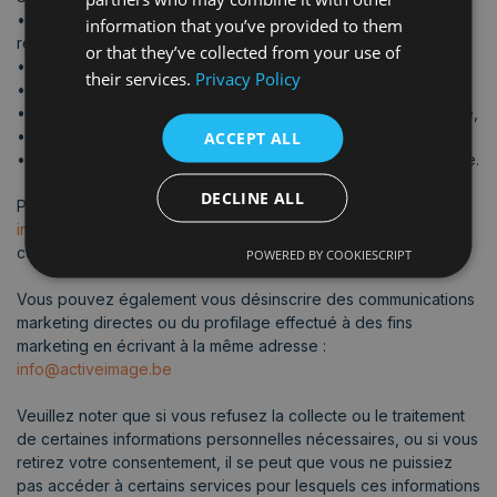
• d’accéder à vos données personnelles et d’en demander la
information that you’ve provided to them
rectification ou la suppression,
or that they’ve collected from your use of
• d’en recevoir une copie,
their services.
Privacy Policy
• d’en limiter ou d’en refuser le traitement,
• de demander leur transfert (portabilité) vers une autre entité,
• de retirer tout consentement que vous nous avez donné,
ACCEPT ALL
• et de déposer une plainte auprès d’une autorité compétente.
DECLINE ALL
Pour exercer ces droits, vous pouvez nous écrire à
info@activeimage.be
. Nous répondrons à votre demande
conformément à la loi applicable.
POWERED BY COOKIESCRIPT
Vous pouvez également vous désinscrire des communications
marketing directes ou du profilage effectué à des fins
marketing en écrivant à la même adresse :
info@activeimage.be
Veuillez noter que si vous refusez la collecte ou le traitement
de certaines informations personnelles nécessaires, ou si vous
retirez votre consentement, il se peut que vous ne puissiez
pas accéder à certains services pour lesquels ces informations