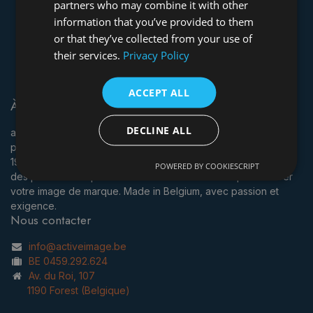
partners who may combine it with other
information that you’ve provided to them
or that they’ve collected from your use of
their services.
Privacy Policy
ACCEPT ALL
À propos
DECLINE ALL
act
i
ve
i
mage est une entreprise belge spécialisée dans la
personnalisation de textiles et d’objets publicitaires depuis
1996. Broderie, impression, cadeaux d’affaires… Nous offrons
POWERED BY COOKIESCRIPT
des produits de qualité et un service sur mesure pour activer
votre image de marque. Made in Belgium, avec passion et
exigence.
Nous contacter
info@activeimage.be
BE 0459.292.624
Av. du Roi, 107
1190 Forest (Belgique)