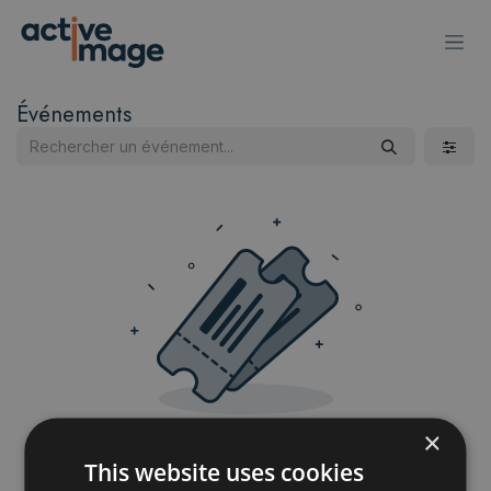
Se rendre au contenu
Événements
×
Aucun événement n'est planifié pour
This website uses cookies
l'instant