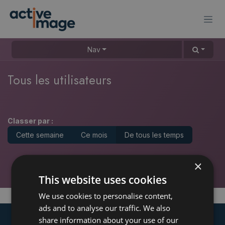
Se rendre au contenu
Nav
Tous les utilisateurs
Classer par :
Cette semaine
Ce mois
De tous les temps
×
This website uses cookies
Aucun classement pour l'instant :(
We use cookies to personalise content,
ads and to analyse our traffic. We also
share information about your use of our